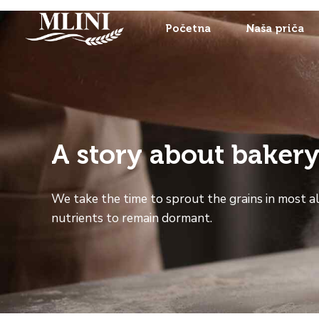
Početna
Naša priča
A story about baker
We take the time to sprout the grains in most al
nutrients to remain dormant.