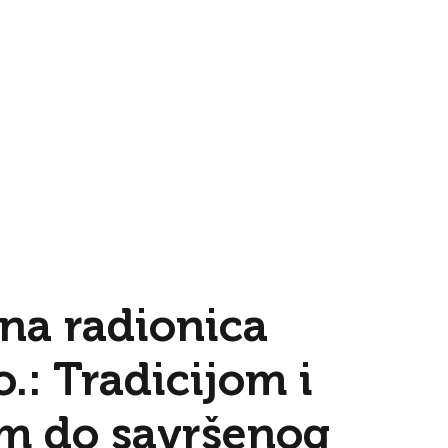
vna radionica
o.: Tradicijom i
om do savršenog