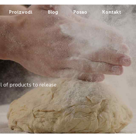
Proizvodi
Blog
Posao
Kontakt
y
l of products to release