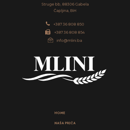
Struge bb, 88306 Gabela
Čapljina, BiH
+387 36 808 850
+387 36 808 854
info@mlini.ba
HOME
NAŠA PRIČA