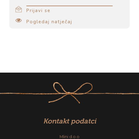
Prijavi se
Pogledaj natječaj
Kontakt podatci
Mlini d.o.o