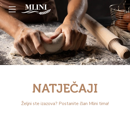
NATJEČAJI
Željni ste izazova? Postanite član Mlini tima!