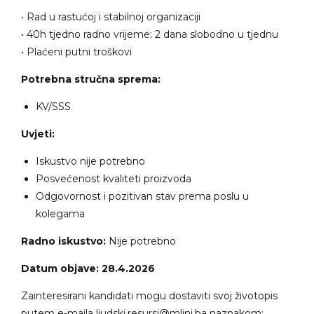
• Rad u rastućoj i stabilnoj organizaciji
• 40h tjedno radno vrijeme; 2 dana slobodno u tjednu
• Plaćeni putni troškovi
Potrebna stručna sprema:
KV/SSS
Uvjeti:
Iskustvo nije potrebno
Posvećenost kvaliteti proizvoda
Odgovornost i pozitivan stav prema poslu u
kolegama
Radno iskustvo:
Nije potrebno
Datum objave: 28.4.2026
Zainteresirani kandidati mogu dostaviti svoj životopis
putem e-maila ljudski.resursi@mlini.ba naznakom: