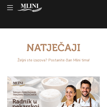
NATJEČAJI
Željni ste izazova? Postanite član Mlini tima!