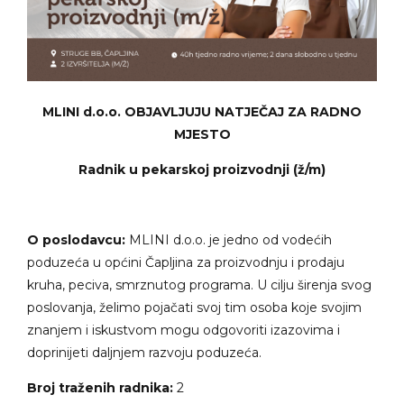
MLINI d.o.o. OBJAVLJUJU NATJEČAJ ZA RADNO
MJESTO
Radnik u pekarskoj proizvodnji (ž/m)
O poslodavcu:
MLINI d.o.o. je jedno od vodećih
poduzeća u općini Čapljina za proizvodnju i prodaju
kruha, peciva, smrznutog programa. U cilju širenja svog
poslovanja, želimo pojačati svoj tim osoba koje svojim
znanjem i iskustvom mogu odgovoriti izazovima i
doprinijeti daljnjem razvoju poduzeća.
Broj traženih radnika:
2