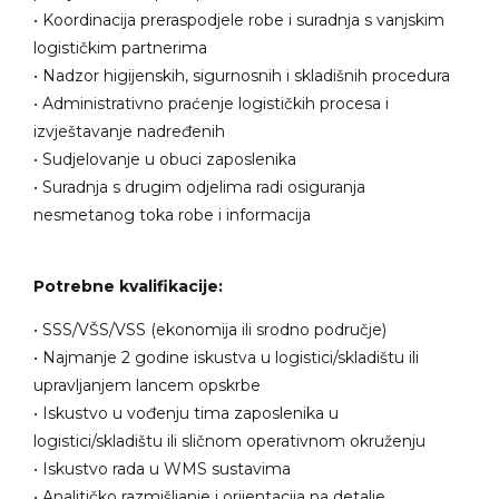
• Koordinacija preraspodjele robe i suradnja s vanjskim
logističkim partnerima
• Nadzor higijenskih, sigurnosnih i skladišnih procedura
• Administrativno praćenje logističkih procesa i
izvještavanje nadređenih
• Sudjelovanje u obuci zaposlenika
• Suradnja s drugim odjelima radi osiguranja
nesmetanog toka robe i informacija
Potrebne kvalifikacije:
• SSS/VŠS/VSS (ekonomija ili srodno područje)
• Najmanje 2 godine iskustva u logistici/skladištu ili
upravljanjem lancem opskrbe
• Iskustvo u vođenju tima zaposlenika u
logistici/skladištu ili sličnom operativnom okruženju
• Iskustvo rada u WMS sustavima
• Analitičko razmišljanje i orijentacija na detalje