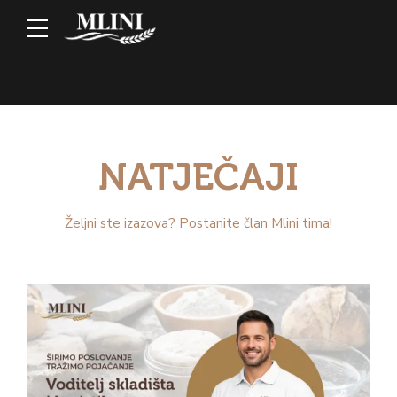
NATJEČAJI
Željni ste izazova? Postanite član Mlini tima!