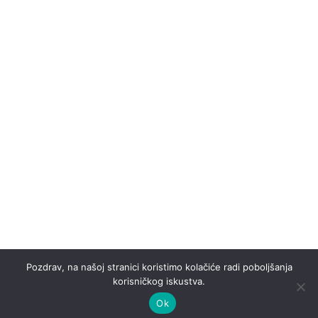
Pozdrav, na našoj stranici koristimo kolačiće radi poboljšanja
korisničkog iskustva.
Ok