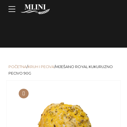
POČETNA
/
KRUH I PECIVA
/MIJEŠANO ROYAL KUKURUZNO
PECIVO 90G