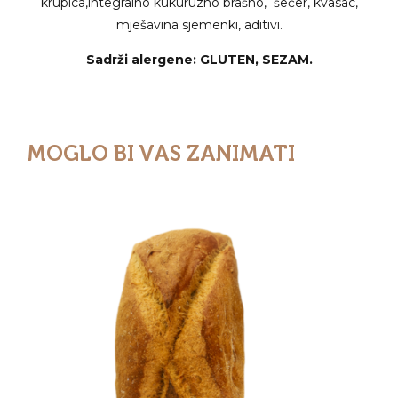
krupica,integralno kukuruzno brašno, šećer, kvasac,
mješavina sjemenki, aditivi.
Sadrži alergene: GLUTEN, SEZAM.
MOGLO BI VAS ZANIMATI