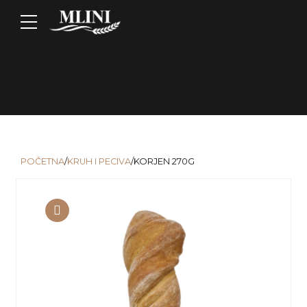
POČETNA
/
KRUH I PECIVA
/KORJEN 270G