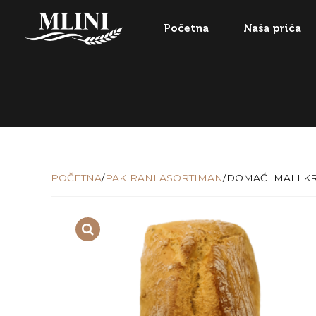
Početna
Naša priča
POČETNA
/
PAKIRANI ASORTIMAN
/DOMAĆI MALI K