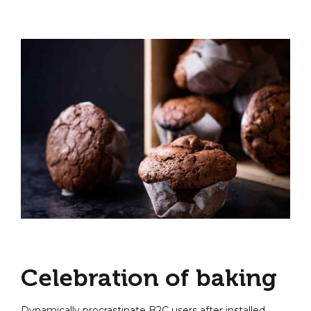
Celebration of baking
Dynamically procrastinate B2C users after installed